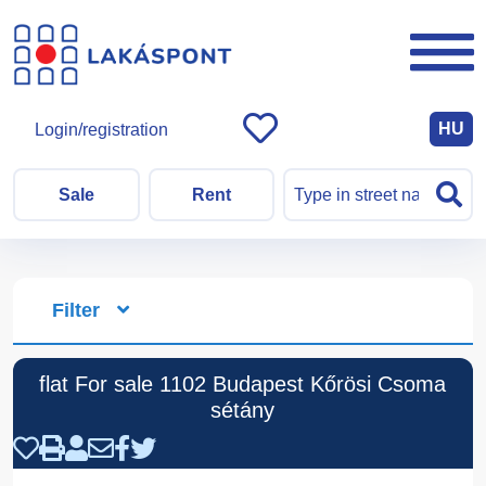
HU
Login/registration
Sale
Rent
Filter
flat For sale 1102 Budapest Kőrösi Csoma
sétány