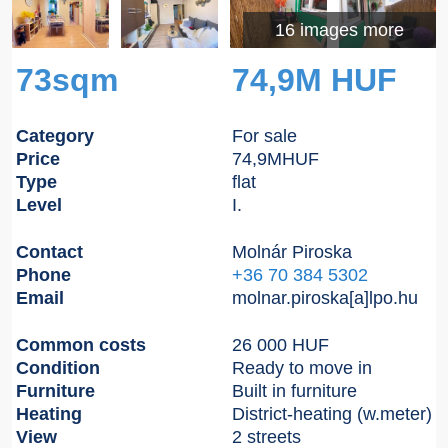
16 images more
73sqm
74,9M HUF
Category
For sale
Price
74,9M
HUF
Type
flat
Level
I.
Contact
Molnár Piroska
Phone
+36 70 384 5302
Email
molnar.piroska[a]lpo.hu
Common costs
26 000 HUF
Condition
Ready to move in
Furniture
Built in furniture
Heating
District-heating (w.meter)
View
2 streets