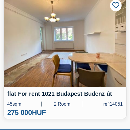
flat For rent 1021 Budapest Budenz út
45sqm
2 Room
ref:14051
275 000
HUF