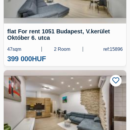
flat For rent 1051 Budapest, V.kerület
Október 6. utca
47sqm
2 Room
ref:15896
399 000
HUF