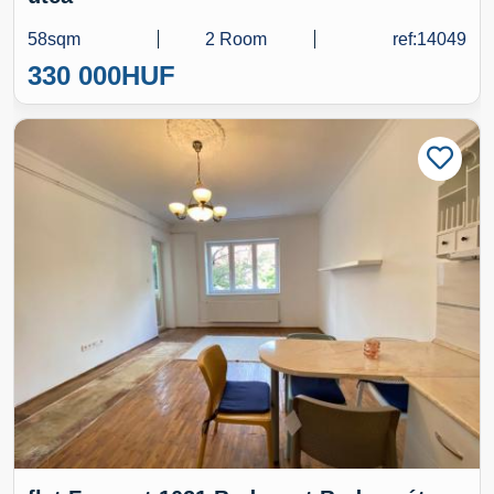
58sqm
2 Room
ref:14049
330 000
HUF