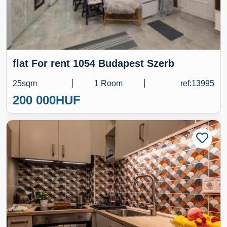
flat For rent 1054 Budapest Szerb
25sqm
1 Room
ref:13995
200 000
HUF