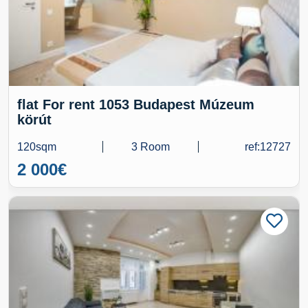
flat For rent 1053 Budapest Múzeum
körút
120sqm
3 Room
ref:12727
2 000
€