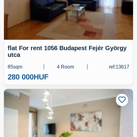
flat For rent 1056 Budapest Fejér György
utca
85sqm
4 Room
ref:13617
280 000
HUF