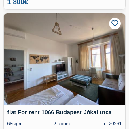
1 800
€
flat For rent 1066 Budapest Jókai utca
68sqm
2 Room
ref:20261