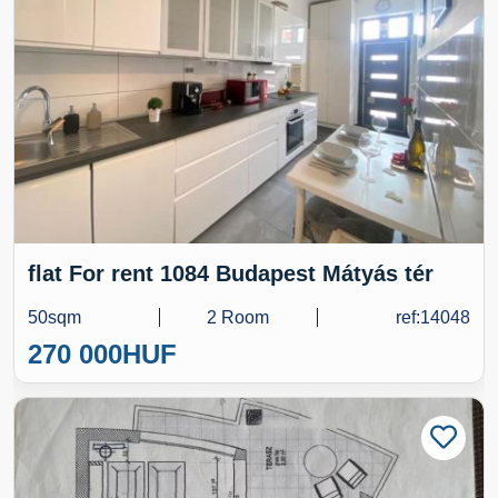
flat For rent 1084 Budapest Mátyás tér
50sqm
2 Room
ref:14048
270 000
HUF