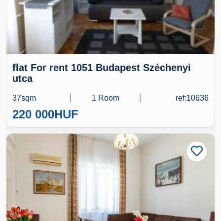
flat For rent 1051 Budapest Széchenyi
utca
37sqm
1 Room
ref:10636
220 000
HUF