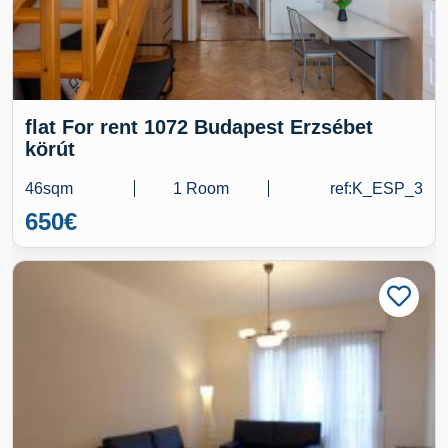
flat For rent 1072 Budapest Erzsébet
körút
46sqm
1 Room
ref:K_ESP_3
650
€