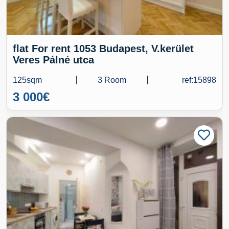
flat For rent 1053 Budapest, V.kerület
Veres Pálné utca
125sqm
3 Room
ref:15898
3 000
€