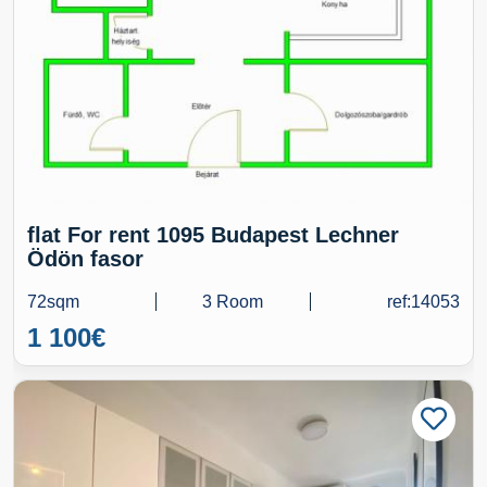
flat For rent 1095 Budapest Lechner
Ödön fasor
72sqm
3 Room
ref:14053
1 100
€