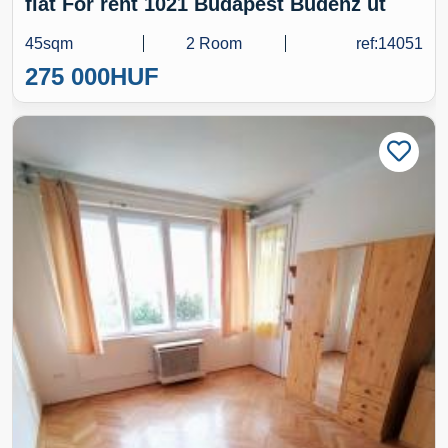
flat For rent 1021 Budapest Budenz út
45sqm
2 Room
ref:14051
275 000
HUF