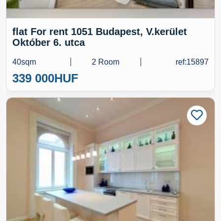
flat For rent 1051 Budapest, V.kerület
Október 6. utca
40sqm
2 Room
ref:15897
339 000
HUF