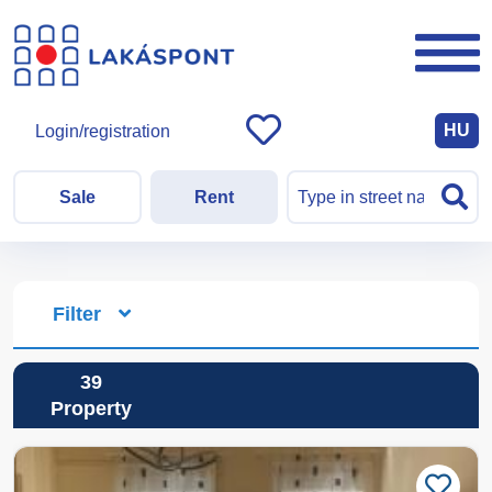
HU
Login/registration
Sale
Rent
Filter
39
Property