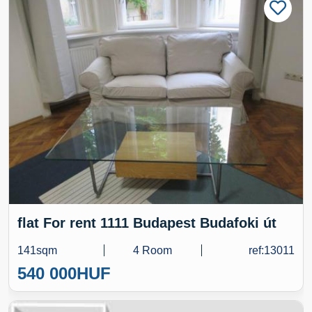
flat For rent 1111 Budapest Budafoki út
141sqm
4 Room
ref:13011
540 000
HUF