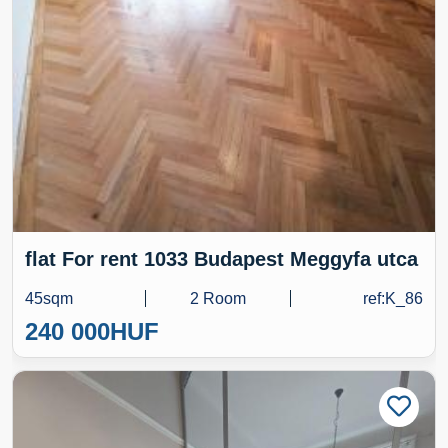
flat For rent 1033 Budapest Meggyfa utca
45sqm
2 Room
ref:K_86
240 000
HUF