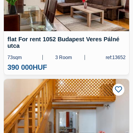
flat For rent 1052 Budapest Veres Pálné
utca
73sqm
3 Room
ref:13652
390 000
HUF