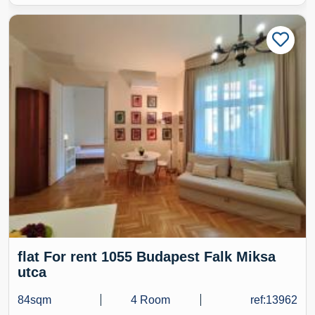
flat For rent 1055 Budapest Falk Miksa
utca
84sqm
4 Room
ref:13962