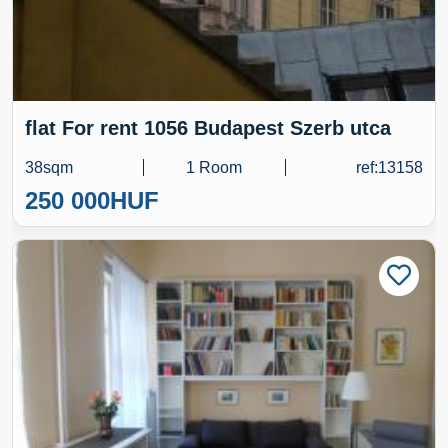
flat For rent 1056 Budapest Szerb utca
38sqm
1 Room
ref:13158
250 000
HUF