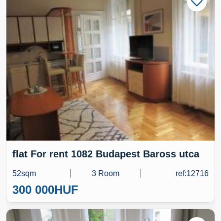
flat For rent 1082 Budapest Baross utca
52sqm
3 Room
ref:12716
300 000
HUF