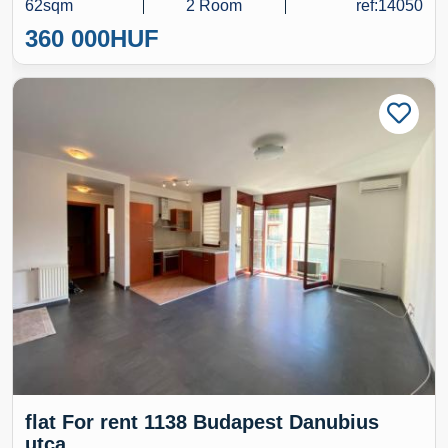
62sqm
2 Room
ref:14050
360 000
HUF
flat For rent 1138 Budapest Danubius
utca