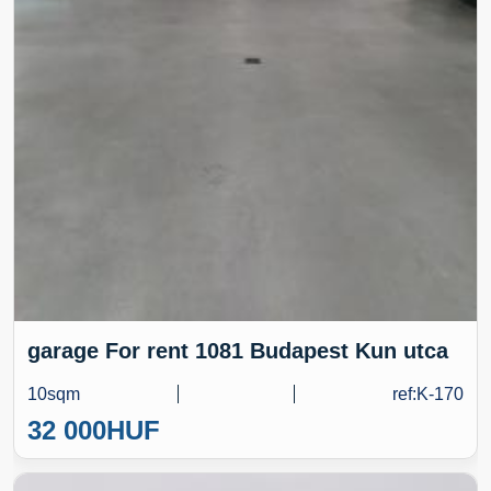
garage For rent 1081 Budapest Kun utca
10sqm
ref:K-170
32 000
HUF