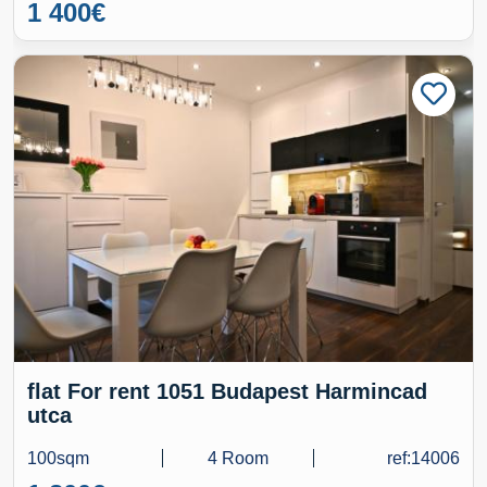
1 400
€
flat For rent 1051 Budapest Harmincad
utca
100sqm
4 Room
ref:14006