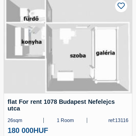
flat For rent 1078 Budapest Nefelejcs
utca
26sqm
1 Room
ref:13116
180 000
HUF