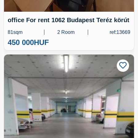
office For rent 1062 Budapest Teréz körút
81sqm
2 Room
ref:13669
450 000
HUF