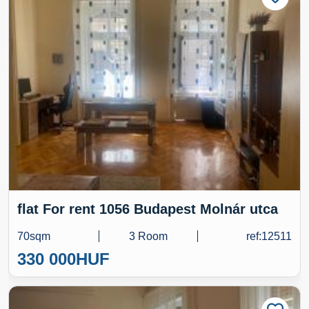
flat For rent 1056 Budapest Molnár utca
70sqm
3 Room
ref:12511
330 000
HUF