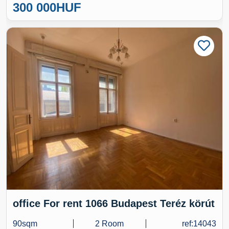
300 000
HUF
office For rent 1066 Budapest Teréz körút
90sqm
2 Room
ref:14043