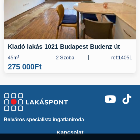
Kiadó lakás 1021 Budapest Budenz út
45m
2
2 Szoba
ref:14051
275 000
Ft
Belváros specialista ingatlaniroda
Kapcsolat