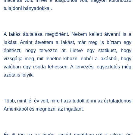
macerás volt, mivel 9 tulajdonos volt, nagyon különböző
tulajdoni hányadokkal.
A lakás átutalása megtörtént. Nekem kellett átvenni is a
lakást. Amint átvettem a lakást, már meg is bíztam egy
építészt, hogy tervezze át, illetve egy statikust, hogy
vizsgálja meg, mit lehetne kihozni ebből a lakásból, hogy
valóban egy csoda lehessen. A tervezés, egyeztetés még
azóta is folyik.
Több, mint fél év volt, mire haza tudott jönni az új tulajdonos
Amerikából és megnézni az ingatlant.
És itt jön az az érzés, amiért megírtam ezt a cikket, és