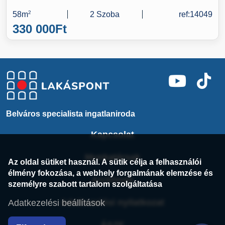
58m
2
2 Szoba
ref:14049
330 000
Ft
Belváros specialista ingatlaniroda
Kapcsolat
Munkatársak
Az oldal sütiket használ. A sütik célja a felhasználói
élmény fokozása, a webhely forgalmának elemzése és
Archívum
személyre szabott tartalom szolgáltatása
Adatkezelési nyilatkozat
Adatkezelési beállítások