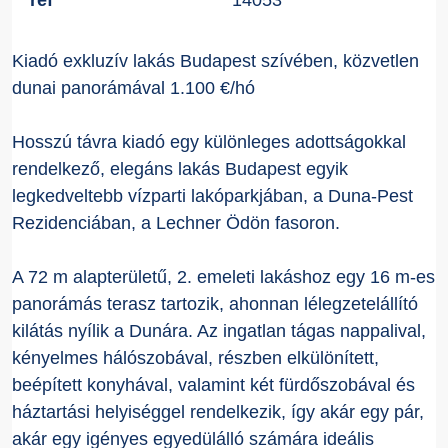
Kiadó exkluzív lakás Budapest szívében, közvetlen
dunai panorámával 1.100 €/hó
Hosszú távra kiadó egy különleges adottságokkal
rendelkező, elegáns lakás Budapest egyik
legkedveltebb vízparti lakóparkjában, a Duna-Pest
Rezidenciában, a Lechner Ödön fasoron.
A 72 m alapterületű, 2. emeleti lakáshoz egy 16 m-es
panorámás terasz tartozik, ahonnan lélegzetelállító
kilátás nyílik a Dunára. Az ingatlan tágas nappalival,
kényelmes hálószobával, részben elkülönített,
beépített konyhával, valamint két fürdőszobával és
háztartási helyiséggel rendelkezik, így akár egy pár,
akár egy igényes egyedülálló számára ideális