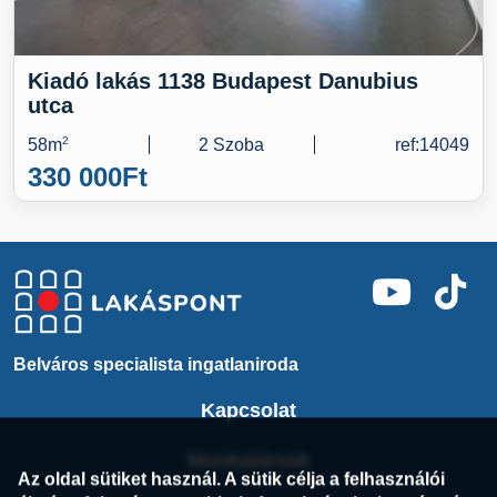
Kiadó lakás 1138 Budapest Danubius
utca
58m
2
2 Szoba
ref:14049
330 000
Ft
Belváros specialista ingatlaniroda
Kapcsolat
Munkatársak
Az oldal sütiket használ. A sütik célja a felhasználói