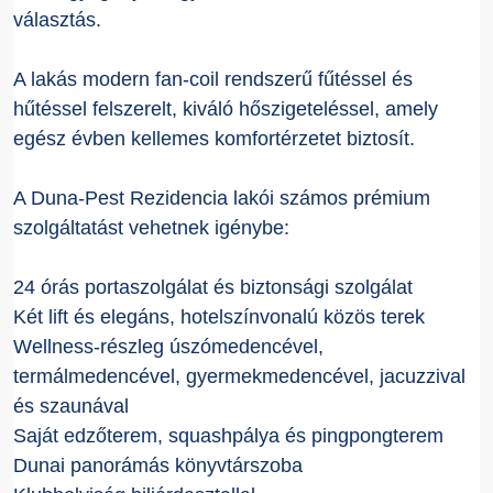
választás.
A lakás modern fan-coil rendszerű fűtéssel és
hűtéssel felszerelt, kiváló hőszigeteléssel, amely
egész évben kellemes komfortérzetet biztosít.
A Duna-Pest Rezidencia lakói számos prémium
szolgáltatást vehetnek igénybe:
24 órás portaszolgálat és biztonsági szolgálat
Két lift és elegáns, hotelszínvonalú közös terek
Wellness-részleg úszómedencével,
termálmedencével, gyermekmedencével, jacuzzival
és szaunával
Saját edzőterem, squashpálya és pingpongterem
Dunai panorámás könyvtárszoba