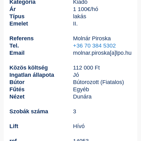
Kategória
Kiadó
Ár
1 100
€
/hó
Típus
lakás
Emelet
II.
Referens
Molnár Piroska
Tel.
+36 70 384 5302
Email
molnar.piroska[a]lpo.hu
Közös költség
112 000 Ft
Ingatlan állapota
Jó
Bútor
Bútorozott (Fiatalos)
Fűtés
Egyéb
Nézet
Dunára
Szobák száma
3
Lift
Hívó
ref
14053