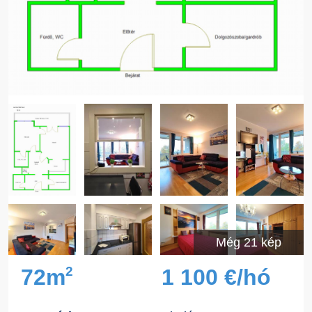
Még 21 kép
2
72m
1 100 €/hó