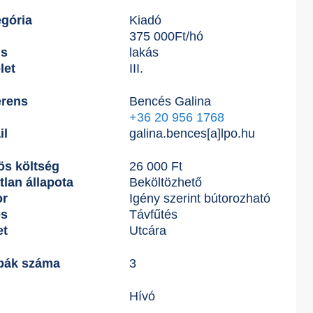
gória
Kiadó
375 000
Ft
/hó
us
lakás
let
III.
erens
Bencés Galina
+36 20 956 1768
il
galina.bences[a]lpo.hu
ös költség
26 000 Ft
tlan állapota
Beköltözhető
or
Igény szerint bútorozható
és
Távfűtés
et
Utcára
bák száma
3
Hívó