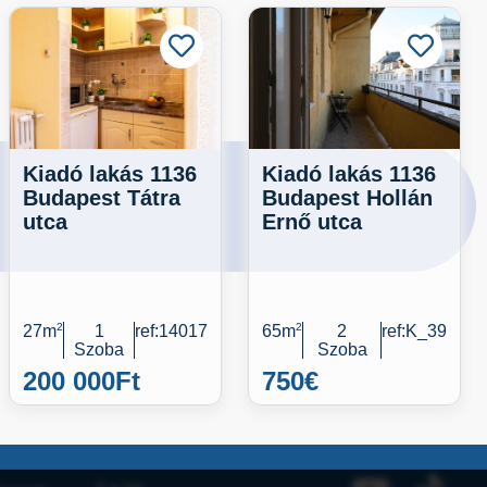
Kiadó lakás 1136
Kiadó lakás 1136
Budapest Tátra
Budapest Hollán
utca
Ernő utca
27m
2
1
ref:14017
65m
2
2
ref:K_39
Szoba
Szoba
200 000
Ft
750
€