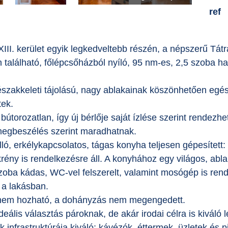
ref
III. kerület egyik legkedveltebb részén, a népszerű Tátra 
 található, főlépcsőházból nyíló, 95 nm-es, 2,5 szoba ha
északkeleti tájolású, nagy ablakainak köszönhetően egé
tek.
 bútorozatlan, így új bérlője saját ízlése szerint rendez
egbeszélés szerint maradhatnak.
lló, erkélykapcsolatos, tágas konyha teljesen gépesített
rény is rendelkezésre áll. A konyhához egy világos, abla
zoba kádas, WC-vel felszerelt, valamint mosógép is rend
ó a lakásban.
 nem hozható, a dohányzás nem megengedett.
deális választás pároknak, de akár irodai célra is kiváló 
k infrastruktúrája kiváló: kávézók, éttermek, üzletek és 