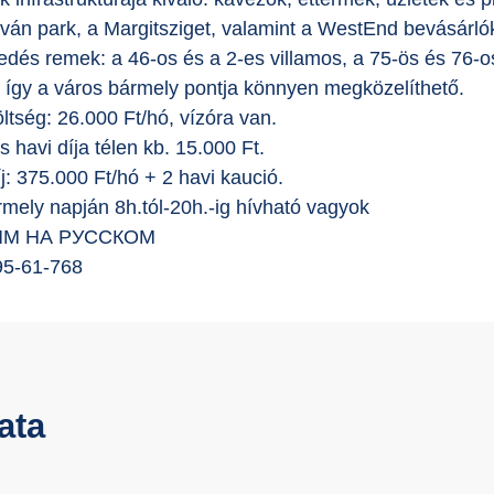
tván park, a Margitsziget, valamint a WestEnd bevásárlók
edés remek: a 46-os és a 2-es villamos, a 75-ös és 76-os 
, így a város bármely pontja könnyen megközelíthető.
ltség: 26.000 Ft/hó, vízóra van.
s havi díja télen kb. 15.000 Ft.
íj: 375.000 Ft/hó + 2 havi kaució.
rmely napján 8h.tól-20h.-ig hívható vagyok
ИМ НА РУССКОМ
95-61-768
ata