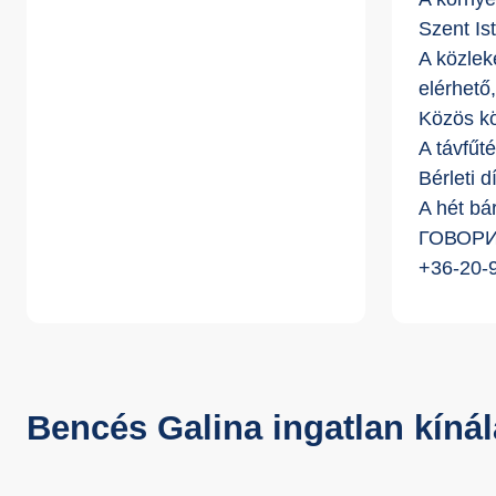
Szent Is
A közlek
elérhető
Közös kö
A távfűté
Bérleti d
A hét bá
ГОВОР
+36-20-
Bencés Galina ingatlan kínál