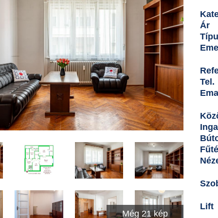
Kate
Ár
Típ
Eme
Ref
Tel.
Ema
Köz
Inga
Bút
Fűt
Néz
Szo
Lift
Még 21 kép