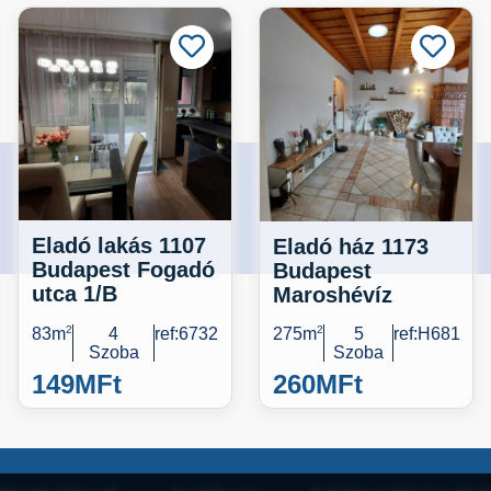
Eladó lakás 1107
Eladó ház 1173
Budapest Fogadó
Budapest
utca 1/B
Maroshévíz
83m
2
4
ref:6732
275m
2
5
ref:H681
Szoba
Szoba
149M
Ft
260M
Ft