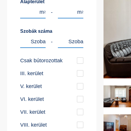
Alapterület
m
-
m
2
2
Szobák száma
Szoba
-
Szoba
Csak bútorozottak
III. kerület
V. kerület
VI. kerület
VII. kerület
VIII. kerület