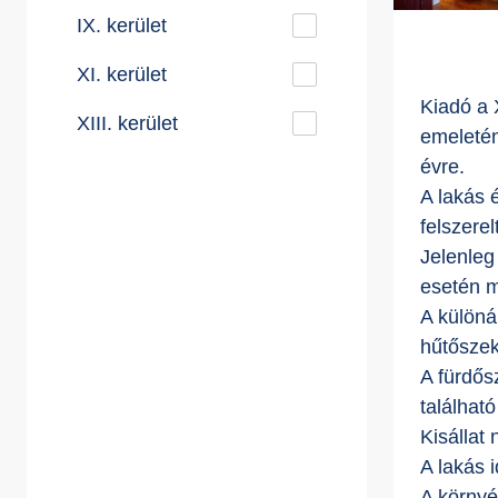
IX. kerület
XI. kerület
Kiadó a X
XIII. kerület
emeletén
évre.
A lakás 
felszerel
Jelenleg
esetén m
A különá
hűtőszek
A fürdős
találhat
Kisállat
A lakás i
A környé