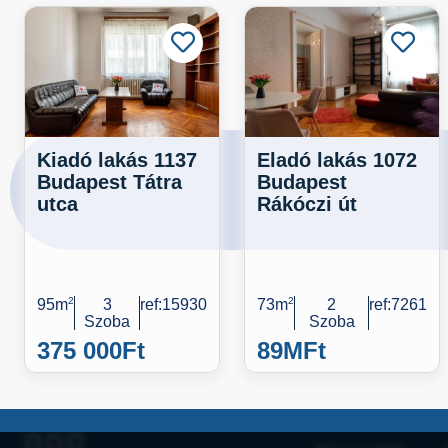
Kiadó lakás 1137
Eladó lakás 1072
Budapest Tátra
Budapest
utca
Rákóczi út
95m
2
3
ref:15930
73m
2
2
ref:7261
Szoba
Szoba
375 000
Ft
89M
Ft