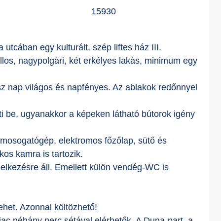
15930
utcában egy kulturált, szép liftes ház III.
llos, nagypolgári, két erkélyes lakás, minimum egy
sz nap világos és napfényes. Az ablakok redőnnyel
heti be, ugyanakkor a képeken látható bútorok igény
: mosogatógép, elektromos főzőlap, sütő és
kos kamra is tartozik.
elkezésre áll. Emellett külön vendég-WC is
lehet. Azonnal költözhető!
piac néhány perc sétával elérhetők. A Duna-part, a