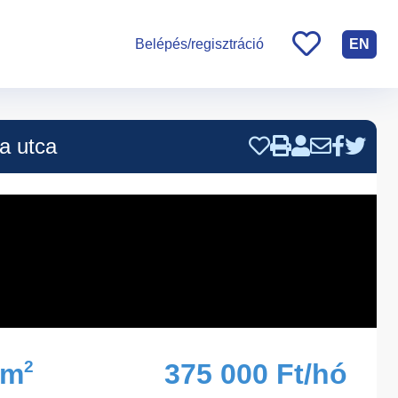
EN
Belépés/regisztráció
a utca
2
5m
375 000 Ft/hó