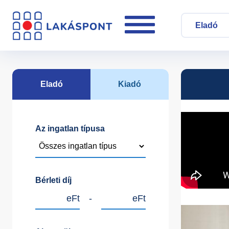
Eladó
Eladó
Kiadó
Az ingatlan típusa
Bérleti díj
eFt
-
eFt