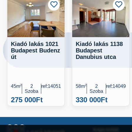
Kiadó lakás 1021
Kiadó lakás 1138
Budapest Budenz
Budapest
út
Danubius utca
45m
2
2
ref:14051
58m
2
2
ref:14049
Szoba
Szoba
275 000
Ft
330 000
Ft
Kapcsolat