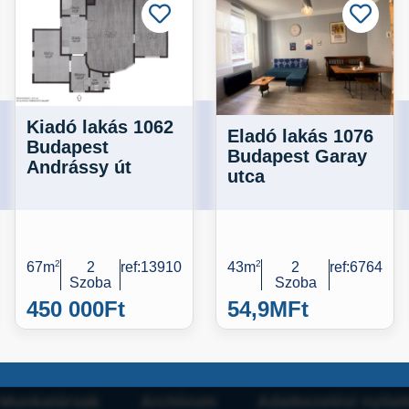
Kiadó lakás 1062
Eladó lakás 1076
Budapest
Budapest Garay
Andrássy út
utca
67m
2
2
ref:13910
43m
2
2
ref:6764
Szoba
Szoba
450 000
Ft
54,9M
Ft
Munkatársak
Archívum
Adatkezelési nyilat