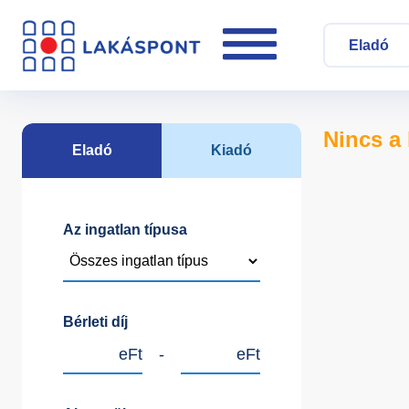
Eladó
Nincs a 
Eladó
Kiadó
Az ingatlan típusa
Bérleti díj
eFt
-
eFt