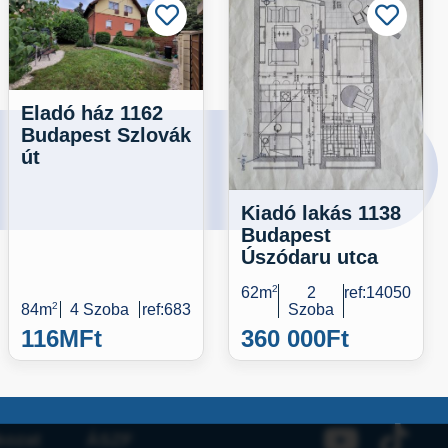
Eladó ház 1162
Budapest Szlovák
út
Kiadó lakás 1138
Budapest
Úszódaru utca
62m
2
2
ref:14050
84m
2
4 Szoba
ref:683
Szoba
116M
Ft
360 000
Ft
kozat
ÁSZF