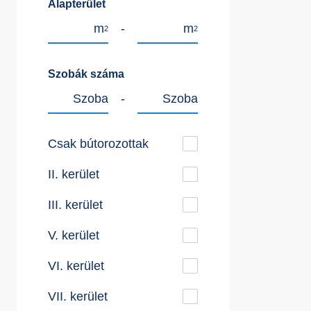
Alapterület
m
-
m
2
2
Szobák száma
Szoba
-
Szoba
Csak bútorozottak
II. kerület
III. kerület
V. kerület
VI. kerület
VII. kerület