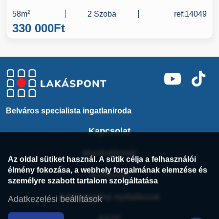
58m
2
2 Szoba
ref:14049
330 000
Ft
Belváros specialista ingatlaniroda
Kapcsolat
Munkatársak
Az oldal sütiket használ. A sütik célja a felhasználói
élmény fokozása, a webhely forgalmának elemzése és
Archívum
személyre szabott tartalom szolgáltatása
Adatkezelési nyilatkozat
Adatkezelési beállítások