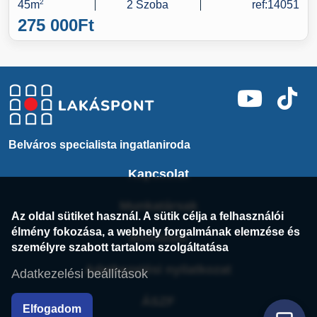
45m
2
2 Szoba
ref:14051
275 000
Ft
Belváros specialista ingatlaniroda
Kapcsolat
Munkatársak
Az oldal sütiket használ. A sütik célja a felhasználói
élmény fokozása, a webhely forgalmának elemzése és
Archívum
személyre szabott tartalom szolgáltatása
Adatkezelési nyilatkozat
Adatkezelési beállítások
ÁSZF
Elfogadom