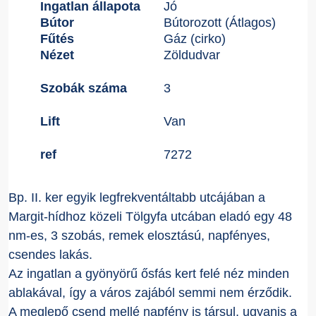
Ingatlan állapota
Jó
Bútor
Bútorozott (Átlagos)
Fűtés
Gáz (cirko)
Nézet
Zöldudvar
Szobák száma
3
Lift
Van
ref
7272
Bp. II. ker egyik legfrekventáltabb utcájában a
Margit-hídhoz közeli Tölgyfa utcában eladó egy 48
nm-es, 3 szobás, remek elosztású, napfényes,
csendes lakás.
Az ingatlan a gyönyörű ősfás kert felé néz minden
ablakával, így a város zajából semmi nem érződik.
A meglepő csend mellé napfény is társul, ugyanis a