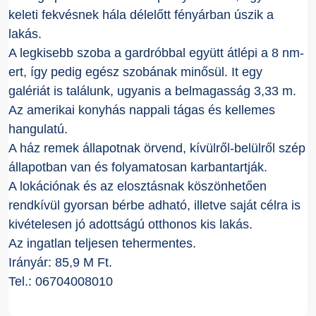
keleti fekvésnek hála délelőtt fényárban úszik a
lakás.
A legkisebb szoba a gardróbbal együtt átlépi a 8 nm-
ert, így pedig egész szobának minősül. It egy
galériát is találunk, ugyanis a belmagasság 3,33 m.
Az amerikai konyhás nappali tágas és kellemes
hangulatú.
A ház remek állapotnak örvend, kívülről-belülről szép
állapotban van és folyamatosan karbantartják.
A lokációnak és az elosztásnak köszönhetően
rendkívül gyorsan bérbe adható, illetve saját célra is
kivételesen jó adottságú otthonos kis lakás.
Az ingatlan teljesen tehermentes.
Irányár: 85,9 M Ft.
Tel.: 06704008010