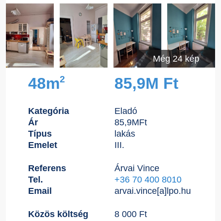
Még 24 kép
2
48m
85,9M Ft
Kategória
Eladó
Ár
85,9M
Ft
Típus
lakás
Emelet
III.
Referens
Árvai Vince
Tel.
+36 70 400 8010
Email
arvai.vince[a]lpo.hu
Közös költség
8 000 Ft