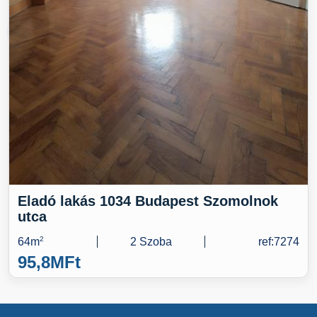
Eladó lakás 1034 Budapest Szomolnok
utca
64m
2
2 Szoba
ref:7274
95,8M
Ft