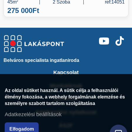
45m
2
2 Szoba
ref:14051
275 000
Ft
Belváros specialista ingatlaniroda
Kapcsolat
Munkatársak
Az oldal sütiket használ. A sütik célja a felhasználói
élmény fokozása, a webhely forgalmának elemzése és
Archívum
személyre szabott tartalom szolgáltatása
Adatkezelési nyilatkozat
Adatkezelési beállítások
ÁSZF
Elfogadom