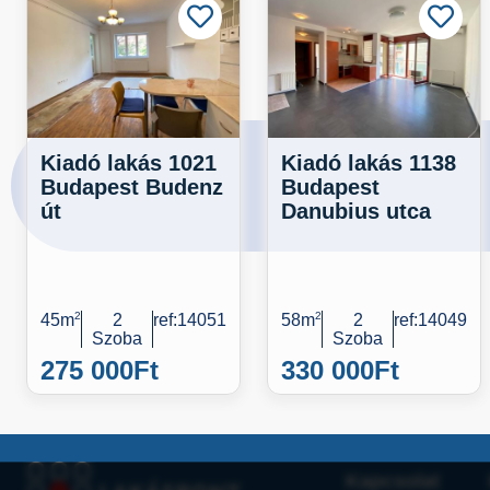
Kiadó lakás 1021
Kiadó lakás 1138
Budapest Budenz
Budapest
út
Danubius utca
45m
2
2
ref:14051
58m
2
2
ref:14049
Szoba
Szoba
275 000
Ft
330 000
Ft
Kapcsolat