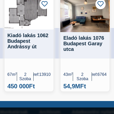
Kiadó lakás 1062
Eladó lakás 1076
Budapest
Budapest Garay
Andrássy út
utca
67m
2
2
ref:13910
43m
2
2
ref:6764
Szoba
Szoba
450 000
Ft
54,9M
Ft
Munkatársak
Archívum
Adatkezelési nyilat