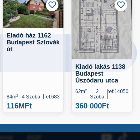
Eladó ház 1162
Budapest Szlovák
út
Kiadó lakás 1138
Budapest
Úszódaru utca
62m
2
2
ref:14050
84m
2
4 Szoba
ref:683
Szoba
116M
Ft
360 000
Ft
kozat
ÁSZF