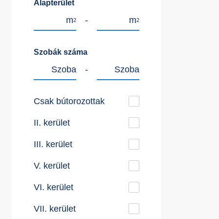
Alapterület
m
-
m
2
2
Szobák száma
Szoba
-
Szoba
Csak bútorozottak
II. kerület
III. kerület
V. kerület
VI. kerület
VII. kerület