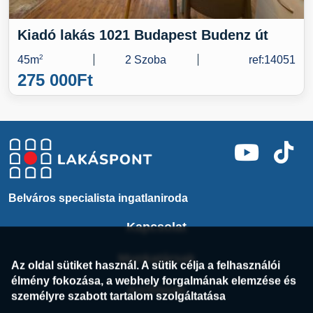
Kiadó lakás 1021 Budapest Budenz út
45m
2
2 Szoba
ref:14051
275 000
Ft
Belváros specialista ingatlaniroda
Kapcsolat
Munkatársak
Az oldal sütiket használ. A sütik célja a felhasználói
élmény fokozása, a webhely forgalmának elemzése és
Archívum
személyre szabott tartalom szolgáltatása