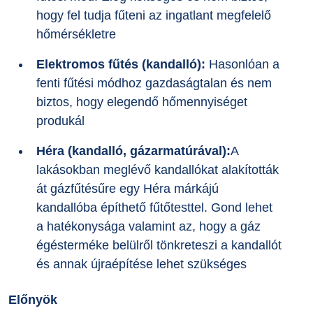
hogy fel tudja fűteni az ingatlant megfelelő
hőmérsékletre
Elektromos fűtés (kandalló):
Hasonlóan a
fenti fűtési módhoz gazdaságtalan és nem
biztos, hogy elegendő hőmennyiséget
produkál
Héra (kandalló, gázarmatúrával):
A
lakásokban meglévő kandallókat alakították
át gázfűtésűre egy Héra márkájú
kandallóba építhető fűtőtesttel. Gond lehet
a hatékonysága valamint az, hogy a gáz
égésterméke belülről tönkreteszi a kandallót
és annak újraépítése lehet szükséges
Előnyök