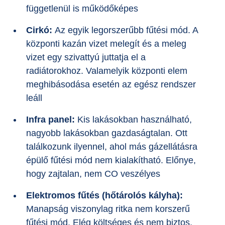
függetlenül is működőképes
Cirkó:
Az egyik legorszerűbb fűtési mód. A
központi kazán vizet melegít és a meleg
vizet egy szivattyú juttatja el a
radiátorokhoz. Valamelyik központi elem
meghibásodása esetén az egész rendszer
leáll
Infra panel:
Kis lakásokban használható,
nagyobb lakásokban gazdaságtalan. Ott
találkozunk ilyennel, ahol más gázellátásra
épülő fűtési mód nem kialakítható. Előnye,
hogy zajtalan, nem CO veszélyes
Elektromos fűtés (hőtárolós kályha):
Manapság viszonylag ritka nem korszerű
fűtési mód. Elég költséges és nem biztos,