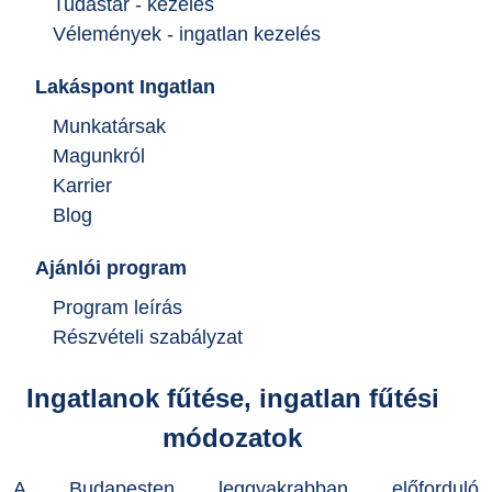
Tudástár - kezelés
Vélemények - ingatlan kezelés
Lakáspont Ingatlan
Munkatársak
Magunkról
Karrier
Blog
Ajánlói program
Program leírás
Részvételi szabályzat
Ingatlanok fűtése, ingatlan fűtési
módozatok
A Budapesten leggyakrabban előforduló