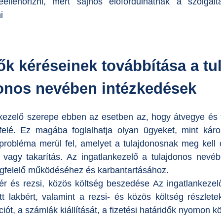
eellenőrizni, mert sajnos előfordulhatnak a szolgá
i
ők kéréseinek továbbítása a tul
donos nevében intézkedések
kezelő szerepe ebben az esetben az, hogy átvegye és tov
 felé. Ez magába foglalhatja olyan ügyeket, mint kár
probléma merül fel, amelyet a tulajdonosnak meg kell o
 vagy takarítás. Az ingatlankezelő a tulajdonos nevé
egfelelő működéséhez és karbantartásához.
ér és rezsi, közös költség beszedése Az ingatlankezelő
tt lakbért, valamint a rezsi- és közös költség részlet
ót, a számlák kiállítását, a fizetési határidők nyomon k