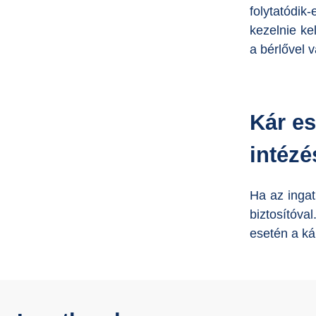
folytatódik
kezelnie ke
a bérlővel 
Kár es
intézé
Ha az ingat
biztosítóva
esetén a ká