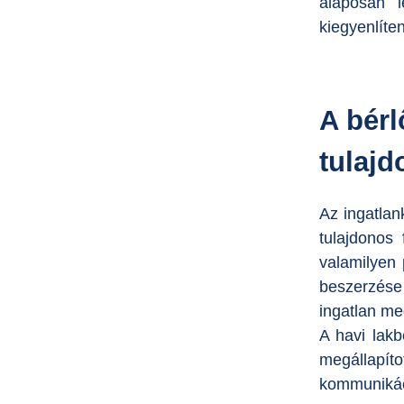
alaposan l
kiegyenlíten
A bérl
tulaj
Az ingatlan
tulajdonos
valamilyen 
beszerzése
ingatlan m
A havi lakb
megállapíto
kommunikáci