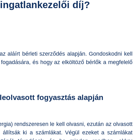
ingatlankezelői díj?
z aláírt bérleti szerződés alapján. Gondoskodni kell
k fogadására, és hogy az elköltöző bérlők a megfelelő
eolvasott fogyasztás alapján
rgia) rendszeresen le kell olvasni, ezután az olvasott
n állítsák ki a számlákat. Végül ezeket a számlákat