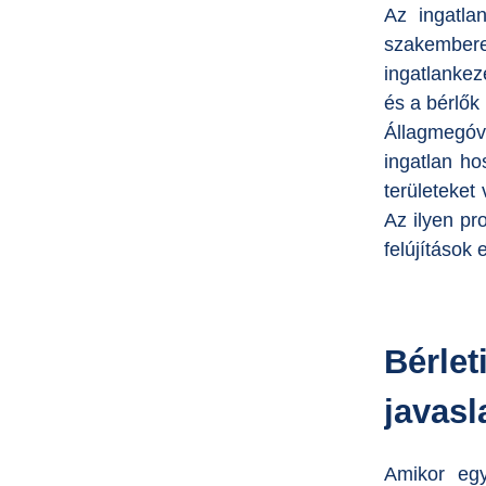
Az ingatla
szakembere
ingatlankez
és a bérlő
Állagmegóv
ingatlan ho
területeket
Az ilyen pr
felújítások 
Bérlet
javasla
Amikor egy