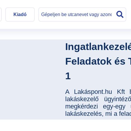
Kiadó
Ingatlankezel
Feladatok és 
1
A Lakáspont.hu Kft b
lakáskezelő ügyintéző
megkérdezi egy-egy 
lakáskezelés, mi a fela