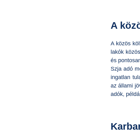
A közö
A közös köl
lakók közös
és pontosan
Szja adó m
ingatlan tu
az állami j
adók, példá
Karba