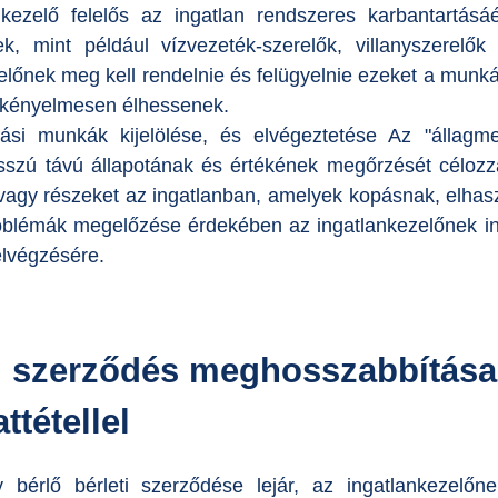
nkezelő felelős az ingatlan rendszeres karbantartásá
k, mint például vízvezeték-szerelők, villanyszerelők
előnek meg kell rendelnie és felügyelnie ezeket a munká
k kényelmesen élhessenek.
ási munkák kijelölése, és elvégeztetése Az "állagm
sszú távú állapotának és értékének megőrzését célozz
 vagy részeket az ingatlanban, amelyek kopásnak, elhas
oblémák megelőzése érdekében az ingatlankezelőnek in
elvégzésére.
i szerződés meghosszabbítása
ttétellel
 bérlő bérleti szerződése lejár, az ingatlankezelőnek