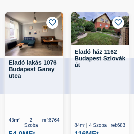
Eladó ház 1162
Budapest Szlovák
Eladó lakás 1076
út
Budapest Garay
utca
43m
2
2
ref:6764
Szoba
84m
2
4 Szoba
ref:683
54,9M
Ft
116M
Ft