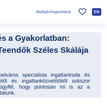
EN
Belépés/regisztráció
és a Gyakorlatban:
Teendők Széles Skálája
elváros specialista ingatlaniroda és
itől és ingatlanközvetítőitől sokszor
ügyfél, hogy pontosan mi is az a
datunk.