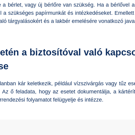
-e a bérlet, vagy új bérlőre van szükség. Ha a bérlővel
ll a szükséges papírmunkát és intézkedéseket. Emellett 
való tárgyalásokért és a lakbér emelésére vonatkozó javas
etén a biztosítóval való kapcs
se
lanban kár keletkezik, például vízszivárgás vagy tűz ese
l. Az ő feladata, hogy az esetet dokumentálja, a kártérí
rrendezési folyamatot felügyelje és intézze.