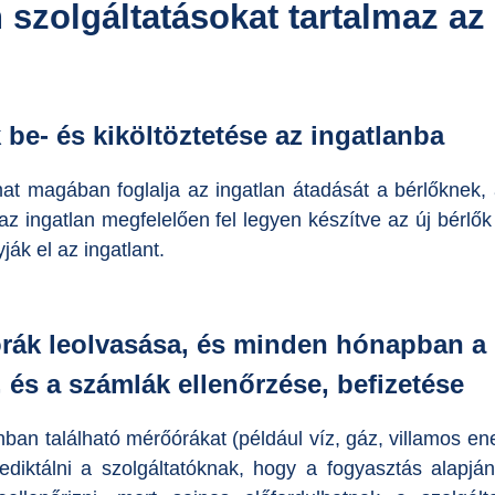
 szolgáltatásokat tartalmaz az 
 be- és kiköltöztetése az ingatlanba
at magában foglalja az ingatlan átadását a bérlőknek, a
 az ingatlan megfelelően fel legyen készítve az új bérlő
ák el az ingatlant.
rák leolvasása, és minden hónapban a l
, és a számlák ellenőrzése, befizetése
nban található mérőórákat (például víz, gáz, villamos ene
ediktálni a szolgáltatóknak, hogy a fogyasztás alapjá