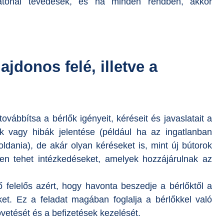
ltatónál tévedések, és ha minden rendben, akkor
ajdonos felé, illetve a
ábbítsa a bérlők igényeit, kéréseit és javaslatait a
ok vagy hibák jelentése (például ha az ingatlanban
ldania), de akár olyan kéréseket is, mint új bútorok
ben tehet intézkedéseket, amelyek hozzájárulnak az
 felelős azért, hogy havonta beszedje a bérlőktől a
eket. Ez a feladat magában foglalja a bérlőkkel való
övetését és a befizetések kezelését.