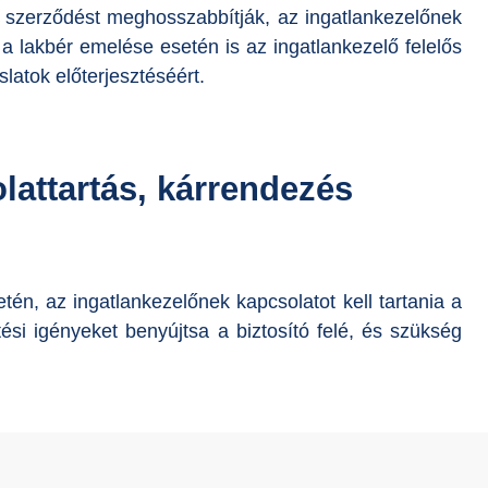
 a szerződést meghosszabbítják, az ingatlankezelőnek
a lakbér emelése esetén is az ingatlankezelő felelős
latok előterjesztéséért.
olattartás, kárrendezés
tén, az ingatlankezelőnek kapcsolatot kell tartania a
tési igényeket benyújtsa a biztosító felé, és szükség