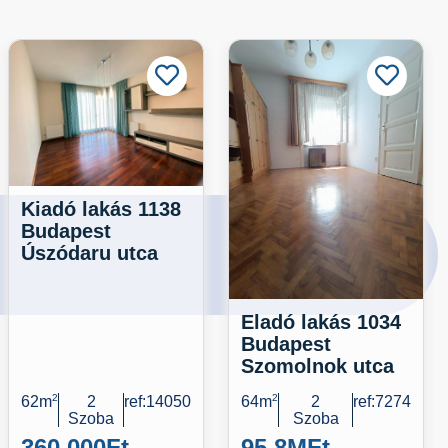
Kiadó lakás 1138
Budapest
Úszódaru utca
Eladó lakás 1034
Budapest
Szomolnok utca
62m
2
2
ref:14050
64m
2
2
ref:7274
Szoba
Szoba
360 000
Ft
95,8M
Ft