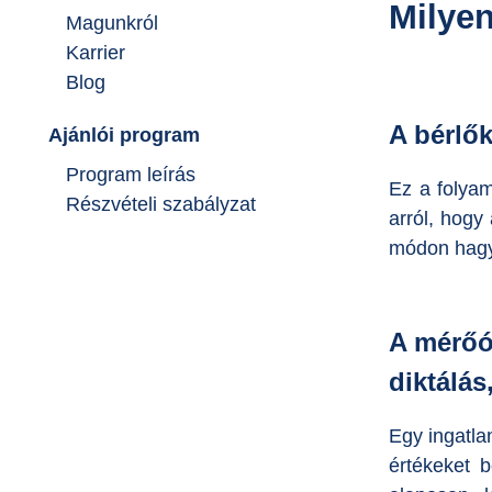
Milyen
Magunkról
Karrier
Blog
A bérlők
Ajánlói program
Program leírás
Ez a folyam
Részvételi szabályzat
arról, hogy
módon hagyj
A mérőó
diktálás
Egy ingatla
értékeket b