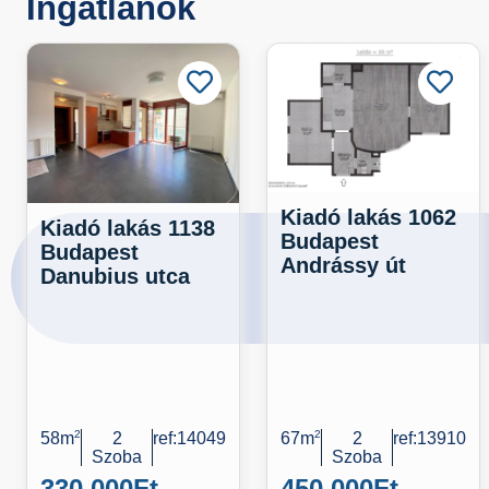
Ingatlanok
Kiadó lakás 1062
Kiadó lakás 1138
Budapest
Budapest
Andrássy út
Danubius utca
58m
2
2
ref:14049
67m
2
2
ref:13910
Szoba
Szoba
330 000
Ft
450 000
Ft