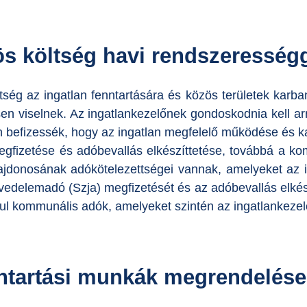
s költség havi rendszerességg
tség az ingatlan fenntartására és közös területek karba
en viselnek. Az ingatlankezelőnek gondoskodnia kell a
 befizessék, hogy az ingatlan megfelelő működése és kar
egfizetése és adóbevallás elkészíttetése, továbbá a k
lajdonosának adókötelezettségei vannak, amelyeket az i
övedelemadó (Szja) megfizetését és az adóbevallás elkés
ul kommunális adók, amelyeket szintén az ingatlankezel
ntartási munkák megrendelése