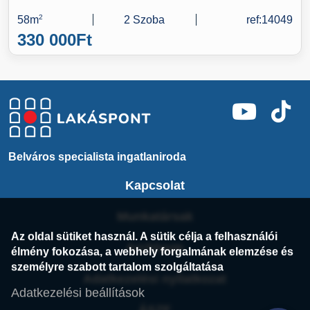
58m
2
2 Szoba
ref:14049
330 000
Ft
Belváros specialista ingatlaniroda
Kapcsolat
Munkatársak
Az oldal sütiket használ. A sütik célja a felhasználói
Archívum
élmény fokozása, a webhely forgalmának elemzése és
személyre szabott tartalom szolgáltatása
Adatkezelési nyilatkozat
Adatkezelési beállítások