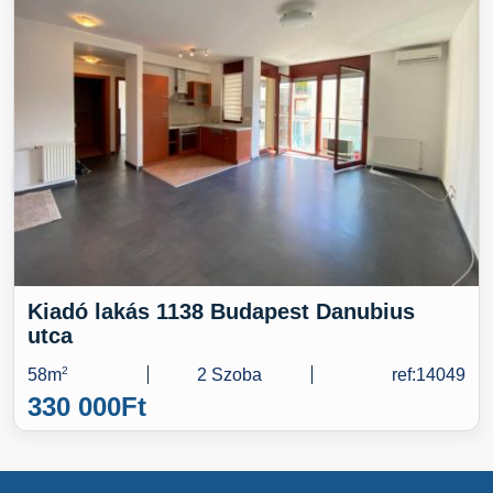
Kiadó lakás 1138 Budapest Danubius
utca
58m
2
2 Szoba
ref:14049
330 000
Ft