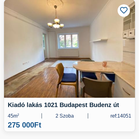
Kiadó lakás 1021 Budapest Budenz út
45m
2
2 Szoba
ref:14051
275 000
Ft