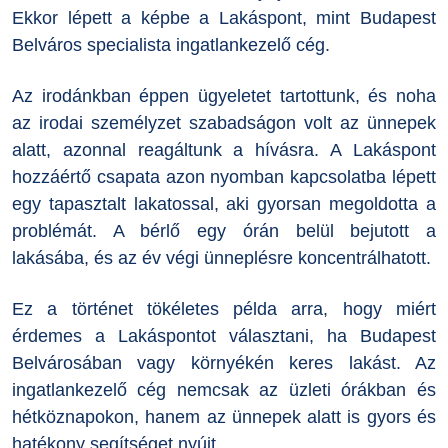
Ekkor lépett a képbe a Lakáspont, mint Budapest
Belváros specialista ingatlankezelő cég.
Az irodánkban éppen ügyeletet tartottunk, és noha
az irodai személyzet szabadságon volt az ünnepek
alatt, azonnal reagáltunk a hívásra. A Lakáspont
hozzáértő csapata azon nyomban kapcsolatba lépett
egy tapasztalt lakatossal, aki gyorsan megoldotta a
problémát. A bérlő egy órán belül bejutott a
lakásába, és az év végi ünneplésre koncentrálhatott.
Ez a történet tökéletes példa arra, hogy miért
érdemes a Lakáspontot választani, ha Budapest
Belvárosában vagy környékén keres lakást. Az
ingatlankezelő cég nemcsak az üzleti órákban és
hétköznapokon, hanem az ünnepek alatt is gyors és
hatékony segítséget nyújt.