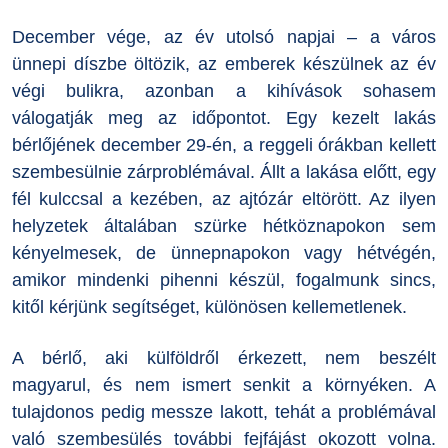
December vége, az év utolsó napjai – a város
ünnepi díszbe öltözik, az emberek készülnek az év
végi bulikra, azonban a kihívások sohasem
válogatják meg az időpontot. Egy kezelt lakás
bérlőjének december 29-én, a reggeli órákban kellett
szembesülnie zárproblémával. Állt a lakása előtt, egy
fél kulccsal a kezében, az ajtózár eltörött. Az ilyen
helyzetek általában szürke hétköznapokon sem
kényelmesek, de ünnepnapokon vagy hétvégén,
amikor mindenki pihenni készül, fogalmunk sincs,
kitől kérjünk segítséget, különösen kellemetlenek.
A bérlő, aki külföldről érkezett, nem beszélt
magyarul, és nem ismert senkit a környéken. A
tulajdonos pedig messze lakott, tehát a problémával
való szembesülés további fejfájást okozott volna.