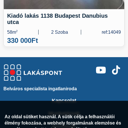
Kiadó lakás 1138 Budapest Danubius
utca
58m
2
2 Szoba
ref:14049
330 000
Ft
Belváros specialista ingatlaniroda
Kapcsolat
Munkatársak
Az oldal sütiket használ. A sütik célja a felhasználói
élmény fokozása, a webhely forgalmának elemzése és
Archívum