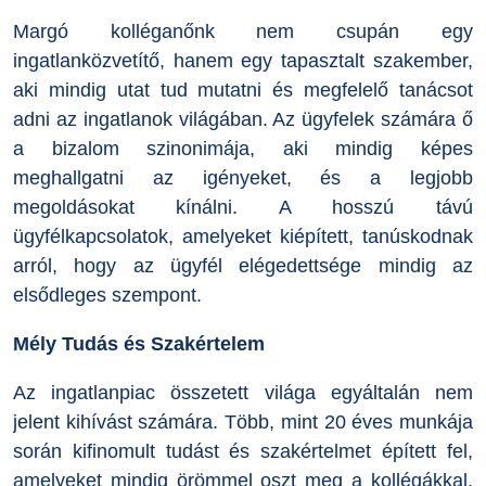
Margó kolléganőnk nem csupán egy
ingatlanközvetítő, hanem egy tapasztalt szakember,
aki mindig utat tud mutatni és megfelelő tanácsot
adni az ingatlanok világában. Az ügyfelek számára ő
a bizalom szinonimája, aki mindig képes
meghallgatni az igényeket, és a legjobb
megoldásokat kínálni. A hosszú távú
ügyfélkapcsolatok, amelyeket kiépített, tanúskodnak
arról, hogy az ügyfél elégedettsége mindig az
elsődleges szempont.
Mély Tudás és Szakértelem
Az ingatlanpiac összetett világa egyáltalán nem
jelent kihívást számára. Több, mint 20 éves munkája
során kifinomult tudást és szakértelmet épített fel,
amelyeket mindig örömmel oszt meg a kollégákkal,