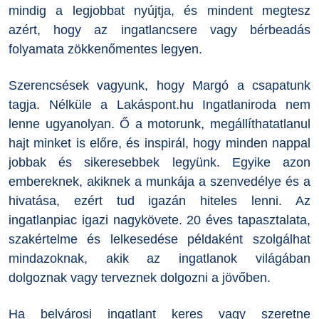
mindig a legjobbat nyújtja, és mindent megtesz
azért, hogy az ingatlancsere vagy bérbeadás
folyamata zökkenőmentes legyen.
Szerencsések vagyunk, hogy Margó a csapatunk
tagja. Nélküle a Lakáspont.hu Ingatlaniroda nem
lenne ugyanolyan. Ő a motorunk, megállíthatatlanul
hajt minket is előre, és inspirál, hogy minden nappal
jobbak és sikeresebbek legyünk. Egyike azon
embereknek, akiknek a munkája a szenvedélye és a
hivatása, ezért tud igazán hiteles lenni. Az
ingatlanpiac igazi nagykövete. 20 éves tapasztalata,
szakértelme és lelkesedése példaként szolgálhat
mindazoknak, akik az ingatlanok világában
dolgoznak vagy terveznek dolgozni a jövőben.
Ha belvárosi ingatlant keres vagy szeretne