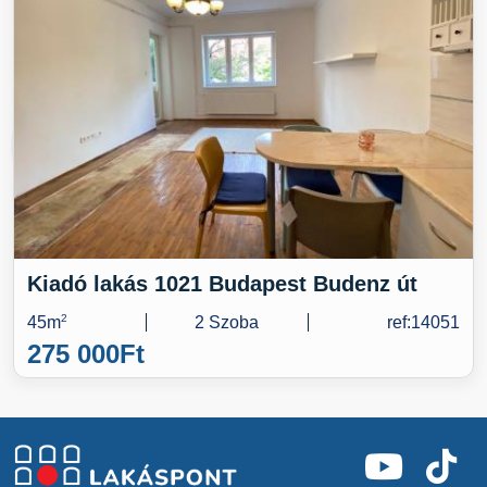
Kiadó lakás 1021 Budapest Budenz út
45m
2
2 Szoba
ref:14051
275 000
Ft