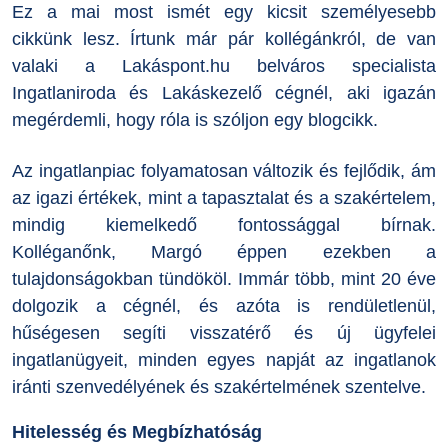
Ez a mai most ismét egy kicsit személyesebb
cikkünk lesz. Írtunk már pár kollégánkról, de van
valaki a Lakáspont.hu belváros specialista
Ingatlaniroda és Lakáskezelő cégnél, aki igazán
megérdemli, hogy róla is szóljon egy blogcikk.
Az ingatlanpiac folyamatosan változik és fejlődik, ám
az igazi értékek, mint a tapasztalat és a szakértelem,
mindig kiemelkedő fontossággal bírnak.
Kolléganőnk, Margó éppen ezekben a
tulajdonságokban tündököl. Immár több, mint 20 éve
dolgozik a cégnél, és azóta is rendületlenül,
hűségesen segíti visszatérő és új ügyfelei
ingatlanügyeit, minden egyes napját az ingatlanok
iránti szenvedélyének és szakértelmének szentelve.
Hitelesség és Megbízhatóság