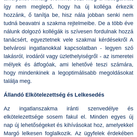
így nem meglepő, hogy ha új kolléga érkezik
hozzánk, ő tanítja be, hisz nála jobban senki nem
tudná beavatni a szakma rejtelmeibe. De a több éve
nálunk dolgozó kollégák is szívesen fordulnak hozzá
tanácsért, egyeztetnek vele szakmai kérdésekről A
belvárosi ingatlanokkal kapcsolatban - legyen szó
lakásról, irodáról vagy üzlethelyiségről - az ismeretei
mélyek és átfogóak, ami lehetővé teszi számára,
hogy mindenkinek a legoptimálisabb megoldásokat
találja meg.
Állandó Elkötelezettség és Lelkesedés
Az ingatlanszakma iránti szenvedélye és
elkötelezettsége sosem fakul el. Minden egyes új
nap új lehetőségeket és kihívásokat hoz, amelyekkel
Margó lelkesen foglalkozik. Az ügyfelek érdekében