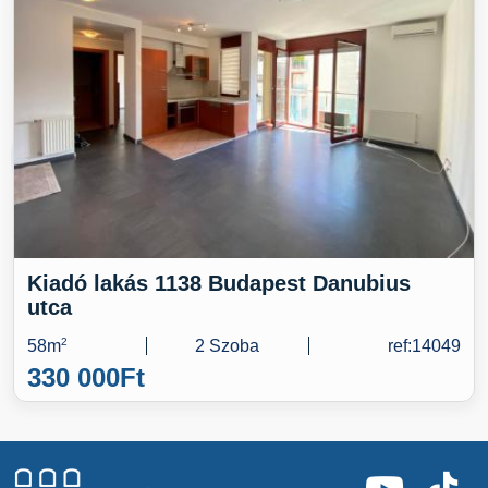
Kiadó lakás 1138 Budapest Danubius
utca
58m
2
2 Szoba
ref:14049
330 000
Ft