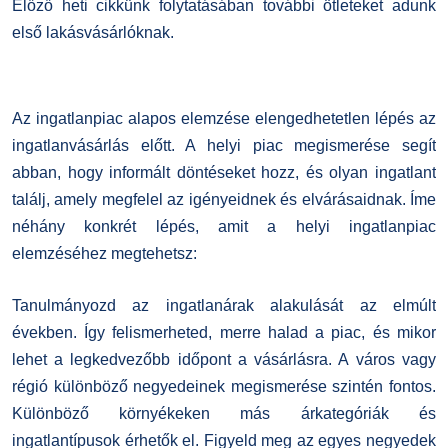
Előző heti cikkünk folytatásában további ötleteket adunk
első lakásvásárlóknak.
Az ingatlanpiac alapos elemzése elengedhetetlen lépés az
ingatlanvásárlás előtt. A helyi piac megismerése segít
abban, hogy informált döntéseket hozz, és olyan ingatlant
találj, amely megfelel az igényeidnek és elvárásaidnak. Íme
néhány konkrét lépés, amit a helyi ingatlanpiac
elemzéséhez megtehetsz:
Tanulmányozd az ingatlanárak alakulását az elmúlt
években. Így felismerheted, merre halad a piac, és mikor
lehet a legkedvezőbb időpont a vásárlásra. A város vagy
régió különböző negyedeinek megismerése szintén fontos.
Különböző környékeken más árkategóriák és
ingatlantípusok érhetők el. Figyeld meg az egyes negyedek