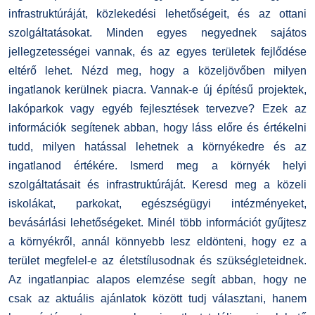
infrastruktúráját, közlekedési lehetőségeit, és az ottani
szolgáltatásokat. Minden egyes negyednek sajátos
jellegzetességei vannak, és az egyes területek fejlődése
eltérő lehet. Nézd meg, hogy a közeljövőben milyen
ingatlanok kerülnek piacra. Vannak-e új építésű projektek,
lakóparkok vagy egyéb fejlesztések tervezve? Ezek az
információk segítenek abban, hogy láss előre és értékelni
tudd, milyen hatással lehetnek a környékedre és az
ingatlanod értékére. Ismerd meg a környék helyi
szolgáltatásait és infrastruktúráját. Keresd meg a közeli
iskolákat, parkokat, egészségügyi intézményeket,
bevásárlási lehetőségeket. Minél több információt gyűjtesz
a környékről, annál könnyebb lesz eldönteni, hogy ez a
terület megfelel-e az életstílusodnak és szükségleteidnek.
Az ingatlanpiac alapos elemzése segít abban, hogy ne
csak az aktuális ajánlatok között tudj választani, hanem