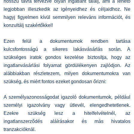
hosszú távra tervezve olyan ingatlant találj, ami a lehető
legjobban illeszkedik az igényeidhez és céljaidhoz. Ne
hagyj figyelmen kívül semmilyen releváns információt, és
konzultálj szakértőkkel!
Ezen felül a dokumentumok rendben tartása
kulcsfontosságú a sikeres lakásvásárlás során. A
szükséges iratok gondos kezelése biztosítja, hogy az
ingatlanvásárlási folyamat gördülékenyen zajlódjon. Az
alábbiakban részletezem, milyen dokumentumokra van
szükség, és miért fontos ezeket gondosan őrizni:
A személyazonosságodat igazoló dokumentumok, például
személyi igazolvány vagy útlevél, elengedhetetlenek.
Ezekre szükség lesz a hitelfelvételnél, az
ingatlanszerződés aláírásakor és más hivatalos
tranzakcióknál.